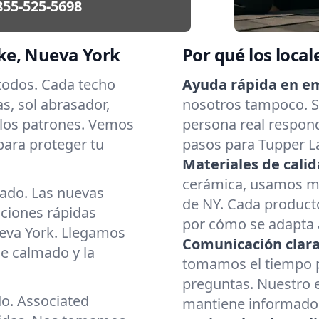
855-525-5698
ke, Nueva York
Por qué los local
 todos. Cada techo
Ayuda rápida en e
as, sol abrasador,
nosotros tampoco. Si
 los patrones. Vemos
persona real respond
para proteger tu
pasos para Tupper La
Materiales de calid
cerámica, usamos mat
cado. Las nuevas
de NY. Cada producto
aciones rápidas
por cómo se adapta a
eva York. Llegamos
Comunicación clara
e calmado y la
tomamos el tiempo p
preguntas. Nuestro 
do. Associated
mantiene informado d