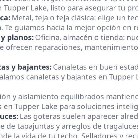
Tupper Lake, listo para asegurar tu pr
ica:
Metal, teja o teja clásica: elige un 
ia. Te guiamos hacia la mejor opción en re
 y planos:
Oficina, almacén o tienda: n
e ofrecen reparaciones, mantenimiento
as y bajantes:
Canaletas en buen estad
lamos canaletas y bajantes en Tupper La
ión y aislamiento equilibrados mantiene
s en Tupper Lake para soluciones inteli
uces:
Las goteras suelen aparecer alre
e de tapajuntas y arreglos de tragaluc
nde la vida de tu techo. Selladores y r