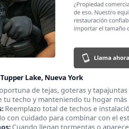
¿Propiedad comerci
de eso. Nuestro equi
restauración confiabl
importar el tamaño d
Llama ahora
n Tupper Lake, Nueva York
oportuna de tejas, goteras y tapajunta
de tu techo y manteniendo tu hogar más
s:
Reemplazo total de techos e instalac
o con cuidado para combinar con el estil
hos:
Cuando llegan tormentas o aparece