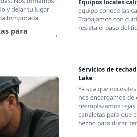
cidas. Nos tomamos
Equipos locales cali
o y dejar tu lugar
equipo conoce las c
ada temporada.
Trabajamos con cuid
resista el paso del t
tas para
Servicios de techa
Lake
Ya sea que necesite
nos encargamos de c
reemplazamos tejas
canaletas para que e
hecho para durar, t